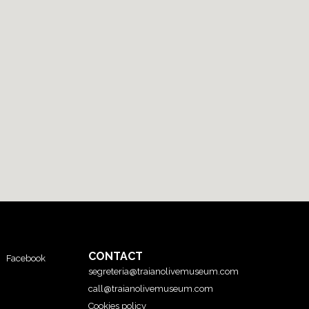
CONTACT
Facebook
segreteria@traianolivemuseum.com
call@traianolivemuseum.com
Cookies policy