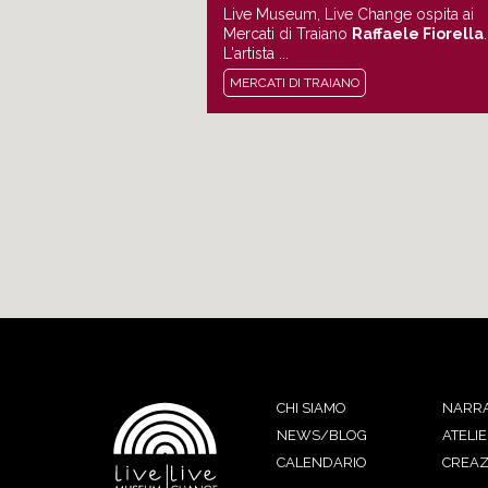
Live Museum, Live Change ospita ai
Mercati di Traiano
Raffaele Fiorella
.
L'artista ...
MERCATI DI TRAIANO
CHI SIAMO
NARRA
NEWS/BLOG
ATELIE
CALENDARIO
CREAZ