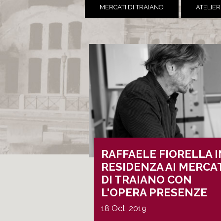
MERCATI DI TRAIANO
ATELIER
RAFFAELE FIORELLA I
RESIDENZA AI MERCA
DI TRAIANO CON
L'OPERA PRESENZE
18 Oct, 2019