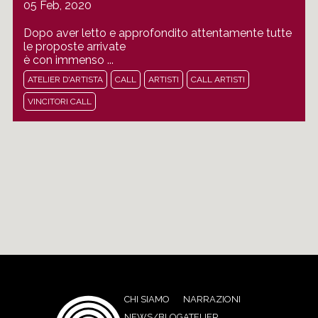
05 Feb, 2020
Dopo aver letto e approfondito attentamente tutte
le proposte arrivate
è con immenso ...
ATELIER D'ARTISTA
CALL
ARTISTI
CALL ARTISTI
VINCITORI CALL
CHI SIAMO
NARRAZIONI
NEWS/BLOG
ATELIER