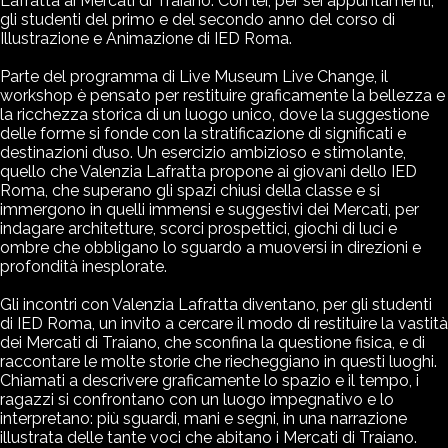
Lafratta ai Mercati di Traiano. Con lei, per sei appuntamenti,
gli studenti del primo e del secondo anno del corso di
Illustrazione e Animazione di IED Roma.
Parte del programma di Live Museum Live Change, il
workshop è pensato per restituire graficamente la bellezza e
la ricchezza storica di un luogo unico, dove la suggestione
delle forme si fonde con la stratificazione di significati e
destinazioni d’uso. Un esercizio ambizioso e stimolante,
quello che Valenzia Lafratta propone ai giovani dello IED
Roma, che superano gli spazi chiusi della classe e si
immergono in quelli immensi e suggestivi dei Mercati, per
indagare architetture, scorci prospettici, giochi di luci e
ombre che obbligano lo sguardo a muoversi in direzioni e
profondità inesplorate.
Gli incontri con Valenzia Lafratta diventano, per gli studenti
di IED Roma, un invito a cercare il modo di restituire la vastità
dei Mercati di Traiano, che sconfina la questione fisica, e di
raccontare le molte storie che riecheggiano in questi luoghi.
Chiamati a descrivere graficamente lo spazio e il tempo, i
ragazzi si confrontano con un luogo impegnativo e lo
interpretano: più sguardi, mani e segni, in una narrazione
illustrata delle tante voci che abitano i Mercati di Traiano.